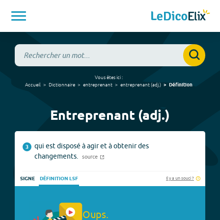
Vous êtes ici :
Accueil
Dictionnaire
entreprenant
entreprenant
(
adj.
)
Définition
Entreprenant (adj.)
qui est disposé à agir et à obtenir des
3
changements.
source
Il y a un souci ?
SIGNE
DÉFINITION LSF
Oups.