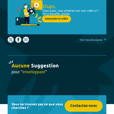
Oups.
Vous aussi, vous aimeriez voir une vidéo ici ?
On y travaille, promis.
Demander la vidéo
+
Voir tous les signes
Aucune
Suggestion
pour "
enveloppant
"
Vous ne trouvez pas ce que vous
Contactez-nous
cherchez ?