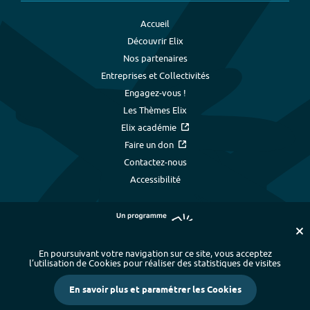
Accueil
Découvrir Elix
Nos partenaires
Entreprises et Collectivités
Engagez-vous !
Les Thèmes Elix
Elix académie
Faire un don
Contactez-nous
Accessibilité
En poursuivant votre navigation sur ce site, vous acceptez
l’utilisation de Cookies pour réaliser des statistiques de visites
Plan du site
-
Index alphabétique
-
En savoir plus et paramétrer les Cookies
Mentions légales et données personnelles
-
Paramétrer les cookies
-
Crédits