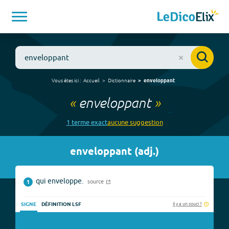
Vous êtes ici :
Accueil
Dictionnaire
enveloppant
«
enveloppant
»
1
terme
exact
aucune
suggestion
enveloppant
(
adj.
)
qui enveloppe.
source
1
Il y a un souci ?
SIGNE
DÉFINITION LSF