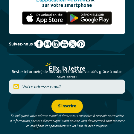
L'application
sur votre smartphone
Suivez-nous !
Elix, la lettre
Restez informé(e) de nos actus et des nouveautés grâce à notre
newsletter !
S'inscrire
En indiquant votre adresse e-mail ci-dessus vous consentez à recevoir notre lettre
d’information par voie électronique. Vous pouvez vous désinscrire à tout moment
en modifiant vos paramètres via les liens de désinscription.