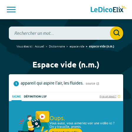
Vous êtes ici :
Accueil
Dictionnaire
espace vide
espace vide
(
n.m.
)
Espace vide (n.m.)
appareil qui aspire l'air, les fluides.
source
1
Il y a un souci ?
SIGNE
DÉFINITION LSF
Oups.
Vous aussi, vous aimeriez voir une vidéo ici ?
On y travaille, promis.