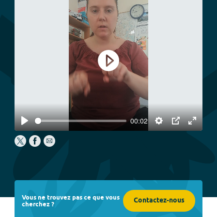
Play
00:02
Play
Settings
PIP
Enter
fullscree
Vous ne trouvez pas ce que vous
Contactez-nous
cherchez ?