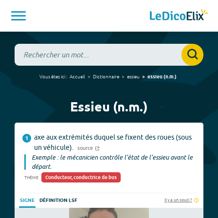
Vous êtes ici :
Accueil
Dictionnaire
essieu
essieu
(
n.m.
)
Essieu (n.m.)
axe aux extrémités duquel se fixent des roues (sous
1
un véhicule).
source
Exemple : le mécanicien contrôle l’état de l’essieu avant le
départ.
Conducteur, conductrice de bus
THÈME
Il y a un souci ?
SIGNE
DÉFINITION LSF