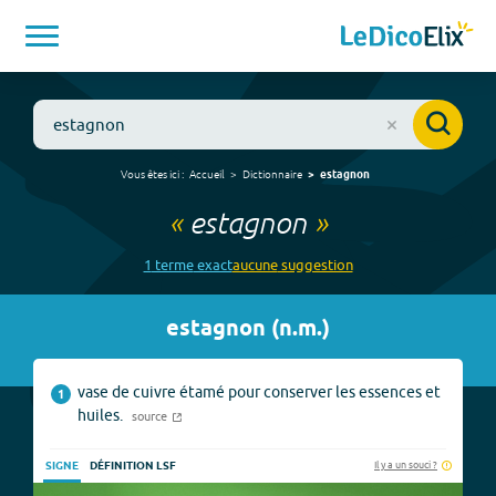
Vous êtes ici :
Accueil
Dictionnaire
estagnon
«
estagnon
»
1
terme
exact
aucune
suggestion
estagnon
(
n.m.
)
vase de cuivre étamé pour conserver les essences et
1
huiles.
source
Il y a un souci ?
SIGNE
DÉFINITION LSF