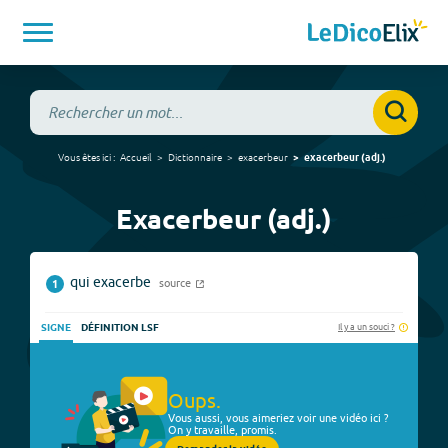
Vous êtes ici :
Accueil
Dictionnaire
exacerbeur
exacerbeur
(
adj.
)
Exacerbeur (adj.)
qui exacerbe
source
1
Il y a un souci ?
SIGNE
DÉFINITION LSF
Oups.
Vous aussi, vous aimeriez voir une vidéo ici ?
On y travaille, promis.