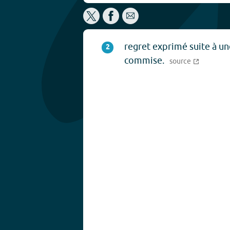
regret exprimé suite à u
2
commise.
source