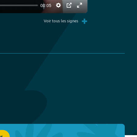
00:05
Settings
PIP
Enter
+
fullscreen
Voir tous les signes