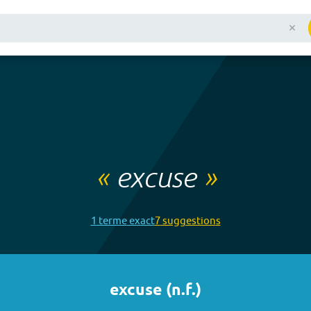
«
excuse
»
1
terme
exact
7
suggestion
s
excuse
(
n.f.
)