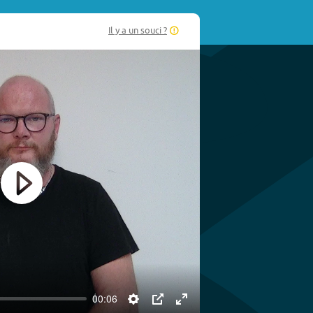
Il y a un souci ?
Play
00:06