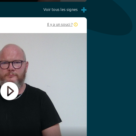
Settings
PIP
Enter
+
fullscreen
Voir tous les signes
Il y a un souci ?
Play