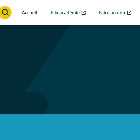
Accueil
Elix académie
Faire un don