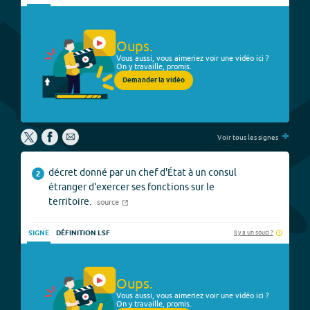
Oups.
Vous aussi, vous aimeriez voir une vidéo ici ?
On y travaille, promis.
Demander la vidéo
+
Voir tous les signes
décret donné par un chef d'État à un consul
2
étranger d'exercer ses fonctions sur le
territoire.
source
Il y a un souci ?
SIGNE
DÉFINITION LSF
Oups.
Vous aussi, vous aimeriez voir une vidéo ici ?
On y travaille, promis.