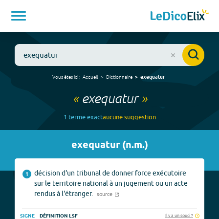
Vous êtes ici :
Accueil
Dictionnaire
exequatur
«
exequatur
»
1
terme
exact
aucune
suggestion
exequatur
(
n.m.
)
décision d'un tribunal de donner force exécutoire
1
sur le territoire national à un jugement ou un acte
rendus à l'étranger.
source
Il y a un souci ?
SIGNE
DÉFINITION LSF