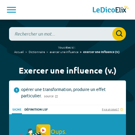
Vous êtes ici :
Accueil
Dictionnaire
exercer une influence
exercer une influence
(
v.
)
Exercer une influence (v.)
opérer une transformation, produire un effet
1
particulier.
source
Il y a un souci ?
SIGNE
DÉFINITION LSF
Oups.