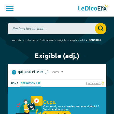
Vous êtes ici :
Accueil
Dictionnaire
exigible
exigible
(
adj.
)
Définition
Exigible (adj.)
qui peut être exigé.
source
1
Il y a un souci ?
SIGNE
DÉFINITION LSF
Oups.
Vous aussi, vous aimeriez voir une vidéo ici ?
On y travaille, promis.