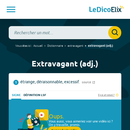
Vous êtes ici :
Accueil
Dictionnaire
extravagant
extravagant
(
adj.
)
Extravagant (adj.)
étrange, déraisonnable, excessif.
source
1
Il y a un souci ?
SIGNE
DÉFINITION LSF
Oups.
Vous aussi, vous aimeriez voir une vidéo ici ?
On y travaille, promis.