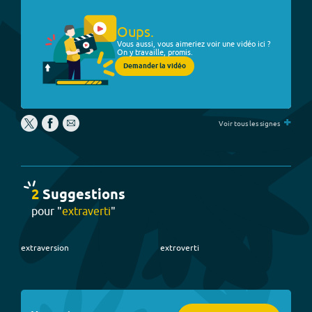
Oups.
Vous aussi, vous aimeriez voir une vidéo ici ?
On y travaille, promis.
Demander la vidéo
+
Voir tous les signes
2
Suggestion
s
pour "
extraverti
"
extraversion
extroverti