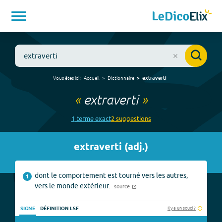
Vous êtes ici :
Accueil
Dictionnaire
extraverti
«
extraverti
»
1
terme
exact
2
suggestion
s
extraverti
(
adj.
)
dont le comportement est tourné vers les autres,
1
vers le monde extérieur.
source
Il y a un souci ?
SIGNE
DÉFINITION LSF