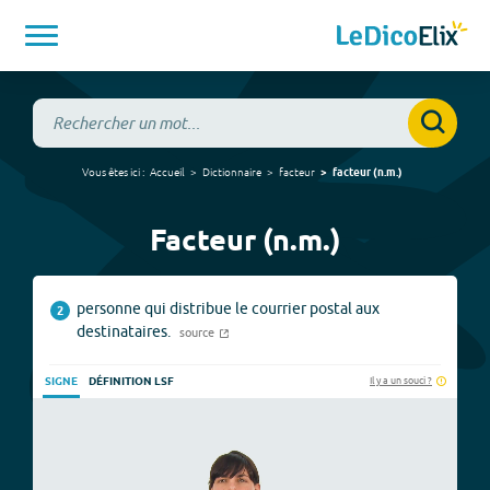
Vous êtes ici :
Accueil
Dictionnaire
facteur
facteur
(
n.m.
)
Facteur (n.m.)
personne qui distribue le courrier postal aux
2
destinataires.
source
Il y a un souci ?
SIGNE
DÉFINITION LSF