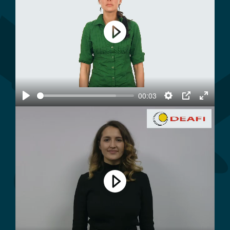
Play
00:03
Play
Settings
PIP
Enter
fullscree
Play