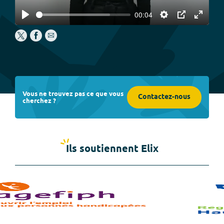
00:04
Play
Settings
PIP
Enter
fullscree
Vous ne trouvez pas ce que vous
Contactez-nous
cherchez ?
Ils soutiennent Elix