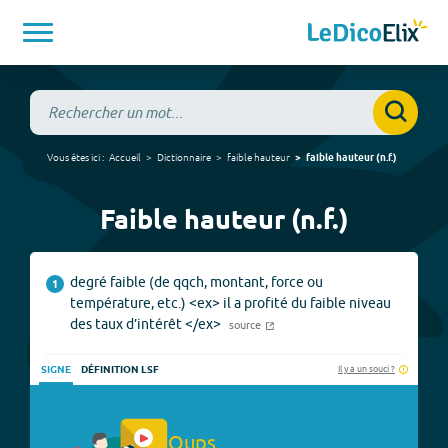
Vous êtes ici :
Accueil
Dictionnaire
faible hauteur
faible hauteur
(
n.f.
)
Faible hauteur (n.f.)
degré faible (de qqch, montant, force ou
1
température, etc.) <ex> il a profité du faible niveau
des taux d’intérêt </ex>
source
Il y a un souci ?
SIGNE
DÉFINITION LSF
Oups.