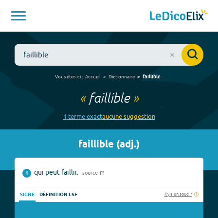
Vous êtes ici :
Accueil
Dictionnaire
faillible
«
faillible
»
1
terme
exact
aucune
suggestion
faillible
(
adj.
)
qui peut faillir.
source
1
Il y a un souci ?
SIGNE
DÉFINITION LSF