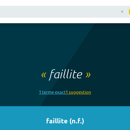
«
faillite
»
1
terme
exact
1
suggestion
faillite
(
n.f.
)