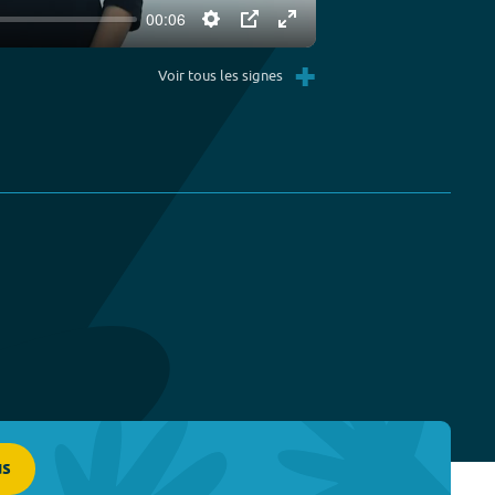
00:06
Settings
PIP
Enter
+
fullscreen
Voir tous les signes
us