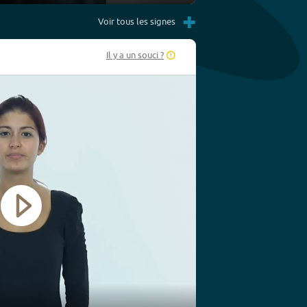
Settings
PIP
Enter
Play
+
fullscreen
Voir tous les signes
Il y a un souci ?
Play