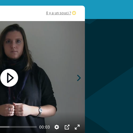
Il y a un souci ?
Play
00:03