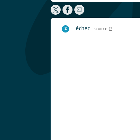
échec.
2
source