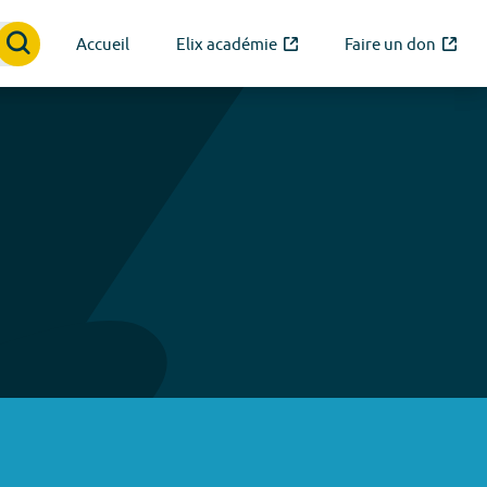
Accueil
Elix académie
Faire un don