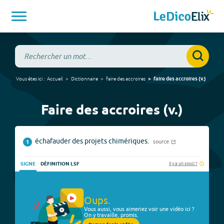
Vous êtes ici :
Accueil
Dictionnaire
faire des accroires
faire des accroires
(
v.
)
Faire des accroires (v.)
échafauder des projets chimériques.
source
1
Il y a un souci ?
SIGNE
DÉFINITION LSF
Oups.
Vous aussi, vous aimeriez voir une vidéo ici ?
On y travaille, promis.