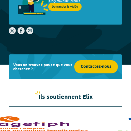
On y travaille, promis.
Demander la vidéo
Vous ne trouvez pas ce que vous
Contactez-nous
cherchez ?
Ils soutiennent Elix