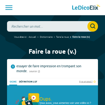
Vous êtes ici :
Accueil
Dictionnaire
faire la roue
faire la roue
(
v.
)
Faire la roue (v.)
essayer de faire impression en trompant son
1
monde.
source
Il y a un souci ?
SIGNE
DÉFINITION LSF
Oups.
Vous aussi, vous aimeriez voir une vidéo ici ?