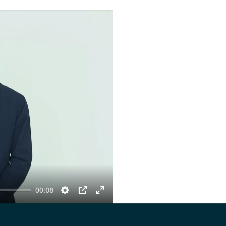
00:08
Settings
PIP
Enter
fullscreen