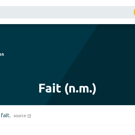
on
Fait (n.m.)
fait.
source