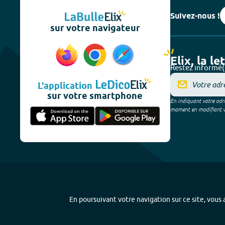
Suivez-nous !
sur votre navigateur
Elix, la le
Restez informé(
L'application
sur votre smartphone
En indiquant votre adre
moment en modifiant vos
En poursuivant votre navigation sur ce site, vous a
Plan du site
-