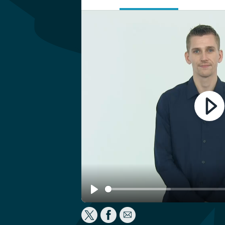
Play
Play