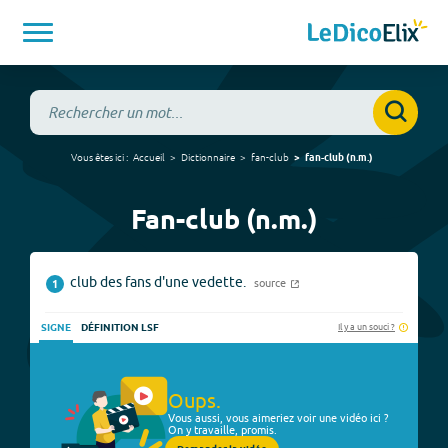
Vous êtes ici :
Accueil
Dictionnaire
fan-club
fan-club
(
n.m.
)
Fan-club (n.m.)
club des fans d'une vedette.
source
1
Il y a un souci ?
SIGNE
DÉFINITION LSF
Oups.
Vous aussi, vous aimeriez voir une vidéo ici ?
On y travaille, promis.