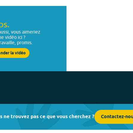
ps.
ussi, vous aimeriez
ne vidéo ici ?
ravaille, promis.
nder la vidéo
s ne trouvez pas ce que vous cherchez ?
Contactez-no