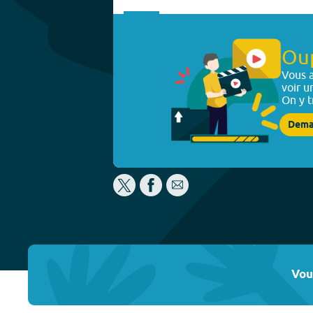
Ou
Vous a
voir u
On y t
Dema
Vou