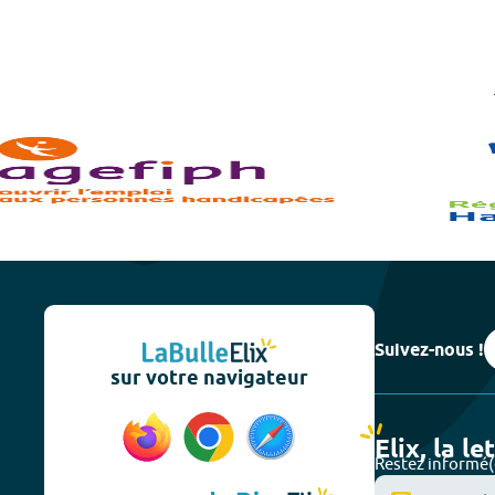
Suivez-nous !
sur votre navigateur
Elix, la le
Restez informé(