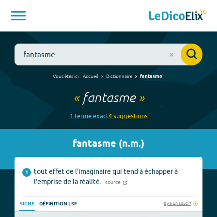
Vous êtes ici :
Accueil
Dictionnaire
fantasme
«
fantasme
»
1
terme
exact
4
suggestion
s
fantasme
(
n.m.
)
tout effet de l'imaginaire qui tend à échapper à
1
l'emprise de la réalité.
source
Il y a un souci ?
SIGNE
DÉFINITION LSF