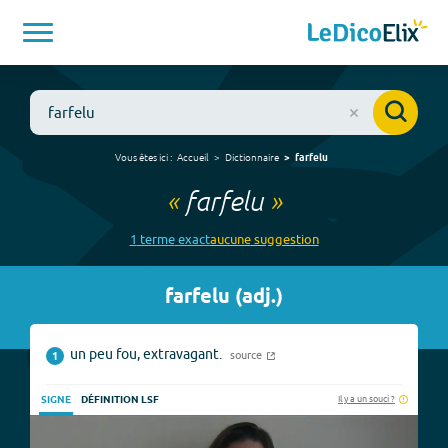
Vous êtes ici :
Accueil
Dictionnaire
farfelu
«
farfelu
»
1
terme
exact
aucune
suggestion
farfelu
(
adj.
)
un peu fou, extravagant.
source
1
Il y a un souci ?
SIGNE
DÉFINITION LSF