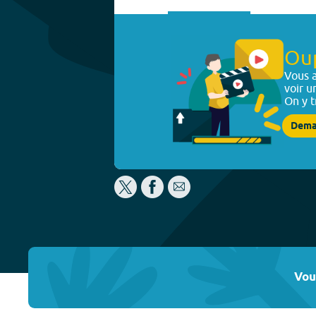
Ou
Vous a
voir u
On y t
Dema
Vou