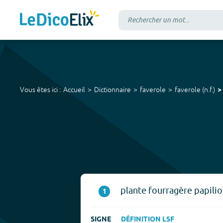
Vous êtes ici :
Accueil
Dictionnaire
faverole
faverole
(
n.f.
)
plante fourragère papilio
1
SIGNE
DÉFINITION LSF