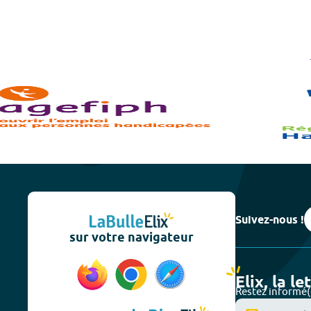
Suivez-nous !
sur votre navigateur
Elix, la le
Restez informé(