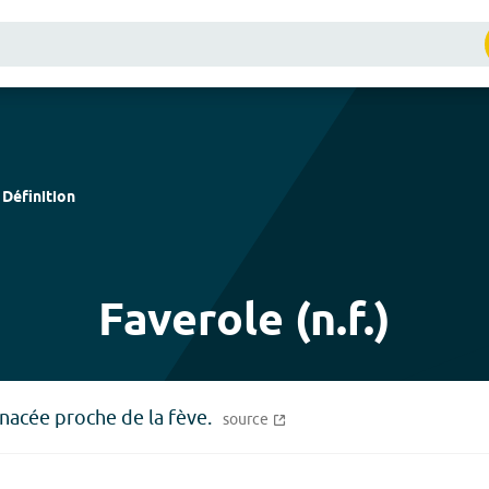
Définition
Faverole (n.f.)
nacée proche de la fève.
source