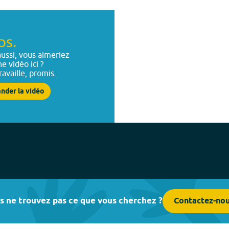
ps.
ussi, vous aimeriez
ne vidéo ici ?
ravaille, promis.
nder la vidéo
s ne trouvez pas ce que vous cherchez ?
Contactez-no