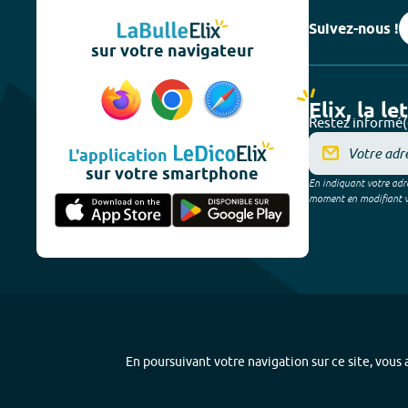
Suivez-nous !
sur votre navigateur
Elix, la le
Restez informé(
L'application
sur votre smartphone
En indiquant votre adre
moment en modifiant vos
En poursuivant votre navigation sur ce site, vous a
Plan du site
-