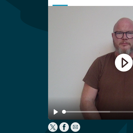
Play
Play