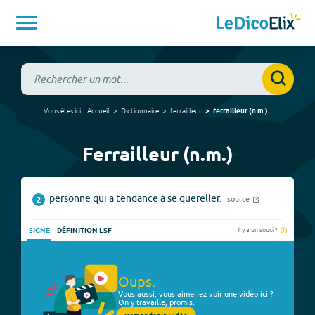
Vous êtes ici :
Accueil
Dictionnaire
ferrailleur
ferrailleur
(
n.m.
)
Ferrailleur (n.m.)
personne qui a tendance à se quereller.
source
2
Il y a un souci ?
SIGNE
DÉFINITION LSF
Oups.
Vous aussi, vous aimeriez voir une vidéo ici ?
On y travaille, promis.