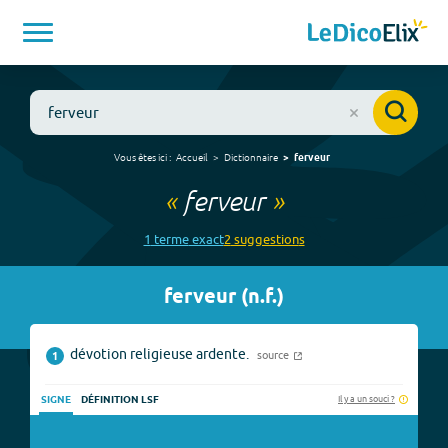
Vous êtes ici :
Accueil
Dictionnaire
ferveur
«
ferveur
»
1
terme
exact
2
suggestion
s
ferveur
(
n.f.
)
dévotion religieuse ardente.
source
1
Il y a un souci ?
SIGNE
DÉFINITION LSF