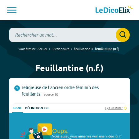
Vous êtes ici :
Accueil
Dictionnaire
feuillantine
feuillantine
(
n.f.
)
Feuillantine (n.f.)
religieuse de l'ancien ordre féminin des
1
feuillants.
source
Il y a un souci ?
SIGNE
DÉFINITION LSF
Oups.
Vous aussi, vous aimeriez voir une vidéo ici ?