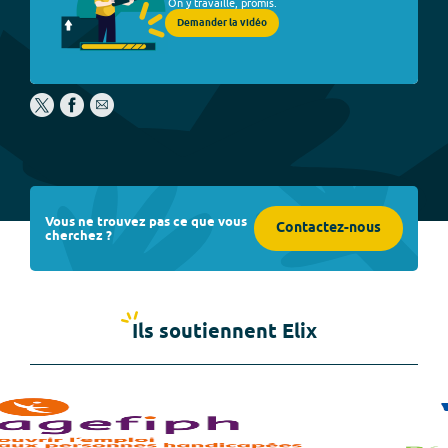
On y travaille, promis.
Demander la vidéo
Vous ne trouvez pas ce que vous
Contactez-nous
cherchez ?
Ils soutiennent Elix