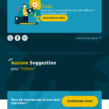
Oups.
Vous aussi, vous aimeriez voir une vidéo ici ?
On y travaille, promis.
Demander la vidéo
+
Voir tous les signes
Aucune
Suggestion
pour "
fichiste
"
Vous ne trouvez pas ce que vous
Contactez-nous
cherchez ?