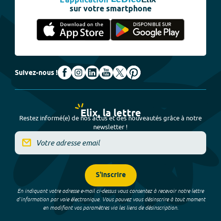
L'application
sur votre smartphone
Suivez-nous !
Elix, la lettre
Restez informé(e) de nos actus et des nouveautés grâce à notre
newsletter !
S'inscrire
En indiquant votre adresse e-mail ci-dessus vous consentez à recevoir notre lettre
d’information par voie électronique. Vous pouvez vous désinscrire à tout moment
en modifiant vos paramètres via les liens de désinscription.