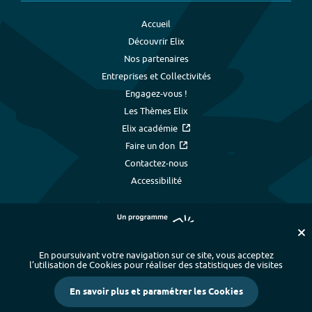
Accueil
Découvrir Elix
Nos partenaires
Entreprises et Collectivités
Engagez-vous !
Les Thèmes Elix
Elix académie
Faire un don
Contactez-nous
Accessibilité
En poursuivant votre navigation sur ce site, vous acceptez
l’utilisation de Cookies pour réaliser des statistiques de visites
Plan du site
-
Index alphabétique
-
En savoir plus et paramétrer les Cookies
Mentions légales et données personnelles
-
Paramétrer les cookies
-
Crédits