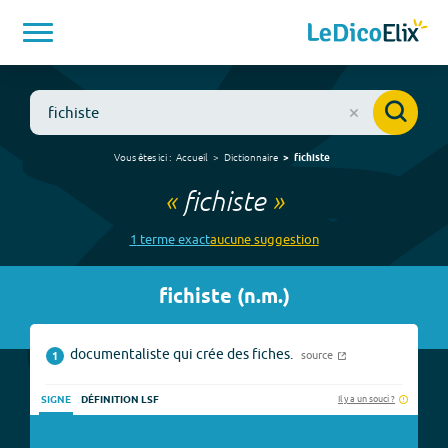
Vous êtes ici :
Accueil
Dictionnaire
fichiste
«
fichiste
»
1
terme
exact
aucune
suggestion
fichiste
(
n.m.
)
documentaliste qui crée des fiches.
source
1
Il y a un souci ?
SIGNE
DÉFINITION LSF