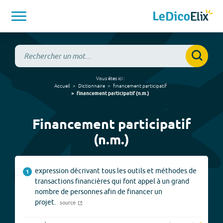
Vous êtes ici :
Accueil
Dictionnaire
financement participatif
financement participatif
(
n.m.
)
Financement participatif
(n.m.)
expression décrivant tous les outils et méthodes de
1
transactions financières qui font appel à un grand
nombre de personnes afin de financer un
projet.
source