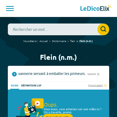
Vous êtes ici :
Accueil
Dictionnaire
flein
flein
(
n.m.
)
Flein (n.m.)
vannerie servant à emballer les primeurs.
source
1
Il y a un souci ?
SIGNE
DÉFINITION LSF
Oups.
Vous aussi, vous aimeriez voir une vidéo ici ?
On y travaille, promis.