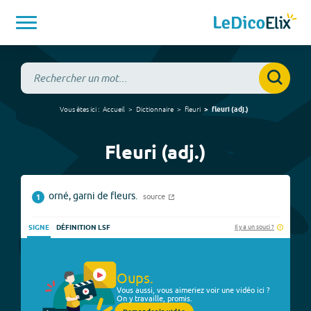
Vous êtes ici :
Accueil
Dictionnaire
fleuri
fleuri
(
adj.
)
Fleuri (adj.)
orné, garni de fleurs.
source
1
Il y a un souci ?
SIGNE
DÉFINITION LSF
Oups.
Vous aussi, vous aimeriez voir une vidéo ici ?
On y travaille, promis.