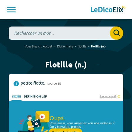
Vous êtes ici :
Accueil
Dictionnaire
flotille
flotille
(
n.
)
Flotille (n.)
petite flotte.
source
1
Il y a un souci ?
SIGNE
DÉFINITION LSF
Oups.
Vous aussi, vous aimeriez voir une vidéo ici ?
On y travaille, promis.