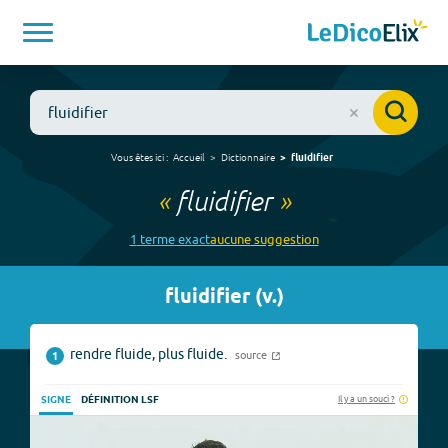
Vous êtes ici :
Accueil
Dictionnaire
fluidifier
«
fluidifier
»
1
terme
exact
aucune
suggestion
fluidifier
(
v.
)
rendre fluide, plus fluide.
source
1
Il y a un souci ?
SIGNE
DÉFINITION LSF