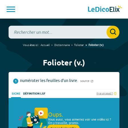
Vous êtes ici :
Accueil
Dictionnaire
folioter
folioter
(
v.
)
Folioter (v.)
numéroter les feuilles d'un livre.
source
1
Il y a un souci ?
SIGNE
DÉFINITION LSF
Oups.
Vous aussi, vous aimeriez voir une vidéo ici ?
On y travaille, promis.