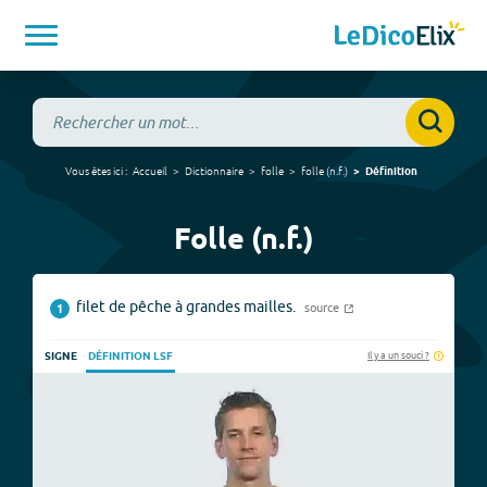
Vous êtes ici :
Accueil
Dictionnaire
folle
folle
(
n.f.
)
Définition
Folle (n.f.)
filet de pêche à grandes mailles.
source
1
Il y a un souci ?
SIGNE
DÉFINITION LSF