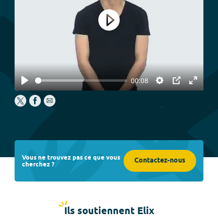
Play
00:08
Play
Settings
PIP
Enter
fullscree
Vous ne trouvez pas ce que vous
Contactez-nous
cherchez ?
Ils soutiennent Elix