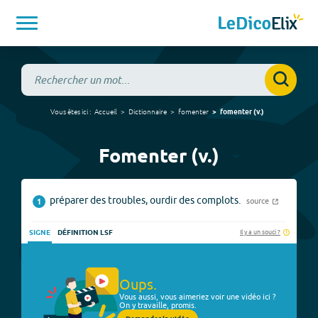
Vous êtes ici :
Accueil
Dictionnaire
fomenter
fomenter
(
v.
)
Fomenter (v.)
préparer des troubles, ourdir des complots.
source
1
Il y a un souci ?
SIGNE
DÉFINITION LSF
Oups.
Vous aussi, vous aimeriez voir une vidéo ici ?
On y travaille, promis.