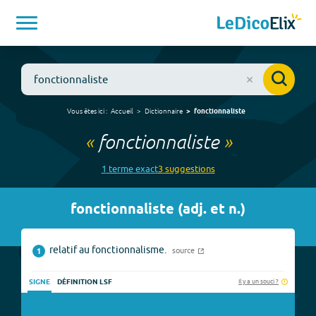
Vous êtes ici :
Accueil
Dictionnaire
fonctionnaliste
«
fonctionnaliste
»
1
terme
exact
3
suggestion
s
fonctionnaliste
(
adj. et n.
)
relatif au fonctionnalisme.
source
1
Il y a un souci ?
SIGNE
DÉFINITION LSF