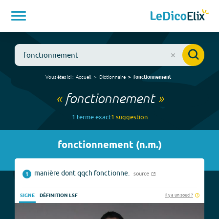
Vous êtes ici :
Accueil
Dictionnaire
fonctionnement
«
fonctionnement
»
1
terme
exact
1
suggestion
fonctionnement
(
n.m.
)
manière dont qqch fonctionne.
source
1
Il y a un souci ?
SIGNE
DÉFINITION LSF