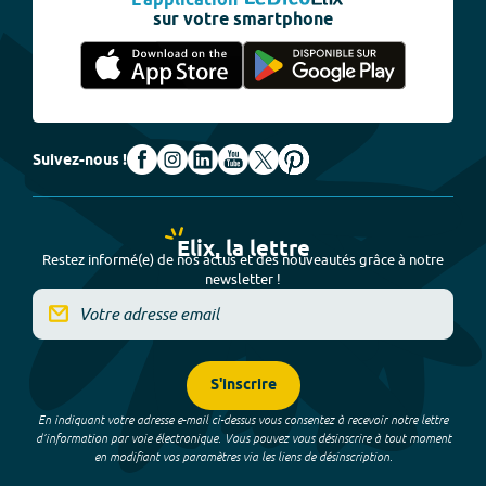
L'application
sur votre smartphone
Suivez-nous !
Elix, la lettre
Restez informé(e) de nos actus et des nouveautés grâce à notre
newsletter !
S'inscrire
En indiquant votre adresse e-mail ci-dessus vous consentez à recevoir notre lettre
d’information par voie électronique. Vous pouvez vous désinscrire à tout moment
en modifiant vos paramètres via les liens de désinscription.