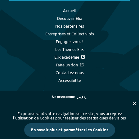
Accueil
Découvrir Elix
Nos partenaires
Entreprises et Collectivités
Engagez-vous !
Les Thèmes Elix
Elix académie
Faire un don
Contactez-nous
Accessibilité
En poursuivant votre navigation sur ce site, vous acceptez
l’utilisation de Cookies pour réaliser des statistiques de visites
Plan du site
-
Index alphabétique
-
En savoir plus et paramétrer les Cookies
Mentions légales et données personnelles
-
Paramétrer les cookies
-
Crédits