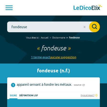
Vous êtes ici :
Accueil
Dictionnaire
fondeuse
«
fondeuse
»
1
terme
exact
aucune
suggestion
fondeuse
(
n.f.
)
appareil servant à fondre les métaux.
source
1
Il y a un souci ?
SIGNE
DÉFINITION LSF