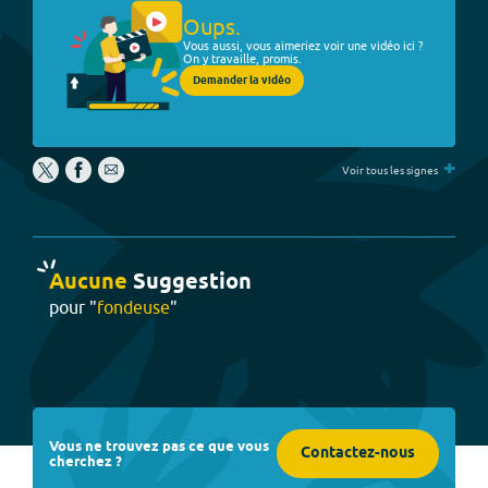
Oups.
Vous aussi, vous aimeriez voir une vidéo ici ?
On y travaille, promis.
Demander la vidéo
+
Voir tous les signes
Aucune
Suggestion
pour "
fondeuse
"
Vous ne trouvez pas ce que vous
Contactez-nous
cherchez ?