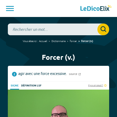
Vous êtes ici :
Accueil
Dictionnaire
forcer
forcer
(
v.
)
Forcer (v.)
agir avec une force excessive.
source
2
Il y a un souci ?
SIGNE
DÉFINITION LSF