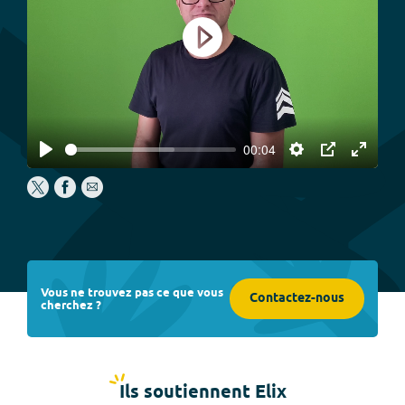
Play
00:04
Play
Settings
PIP
Enter
fullscree
Vous ne trouvez pas ce que vous
Contactez-nous
cherchez ?
Ils soutiennent Elix