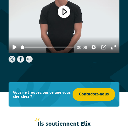
Play
00:06
Play
Settings
PIP
Enter
fullscree
Vous ne trouvez pas ce que vous
Contactez-nous
cherchez ?
Ils soutiennent Elix