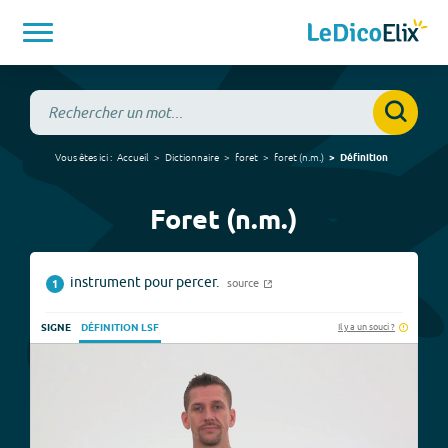
Vous êtes ici :
Accueil
Dictionnaire
foret
foret
(
n.m.
)
Définition
Foret (n.m.)
instrument pour percer.
source
1
Il y a un souci ?
SIGNE
DÉFINITION LSF