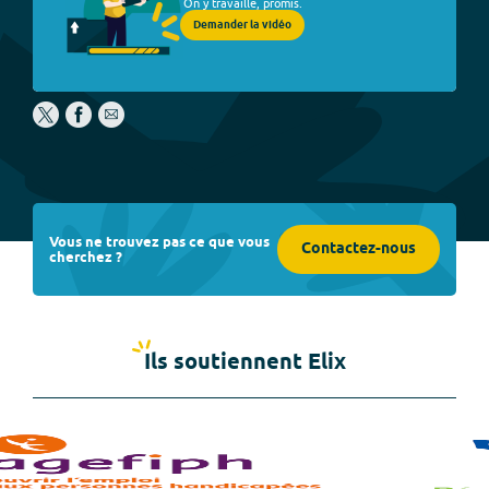
On y travaille, promis.
Demander la vidéo
Vous ne trouvez pas ce que vous
Contactez-nous
cherchez ?
Ils soutiennent Elix