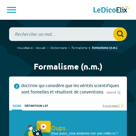
Vous êtes ici :
Accueil
Dictionnaire
formalisme
formalisme
(
n.m.
)
Formalisme (n.m.)
doctrine qui considère que les vérités scientifiques
2
sont formelles et résultent de conventions.
source
Il y a un souci ?
SIGNE
DÉFINITION LSF
Oups.
Vous aussi, vous aimeriez voir une vidéo ici ?