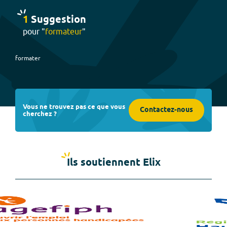
1
Suggestion
pour "
formateur
"
formater
Vous ne trouvez pas ce que vous
Contactez-nous
cherchez ?
Ils soutiennent Elix