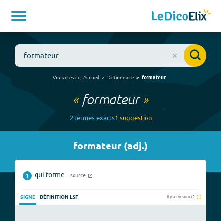
Vous êtes ici :
Accueil
Dictionnaire
formateur
«
formateur
»
2
terme
s
exact
s
1
suggestion
formateur
(
adj.
)
qui forme.
source
1
Il y a un souci ?
SIGNE
DÉFINITION LSF