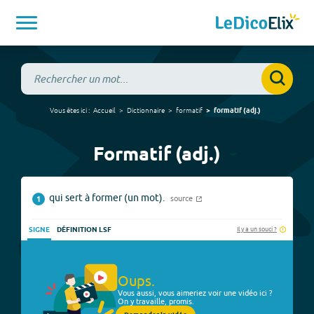
Vous êtes ici :
Accueil
Dictionnaire
formatif
formatif
(
adj.
)
Formatif (adj.)
qui sert à former (un mot).
source
1
Il y a un souci ?
SIGNE
DÉFINITION LSF
Oups.
Vous aussi, vous aimeriez voir une vidéo ici ?
On y travaille, promis.