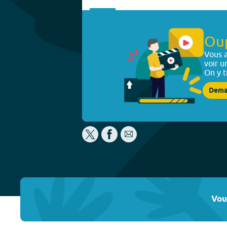
Ou
Vous a
voir u
On y t
Dema
Vou