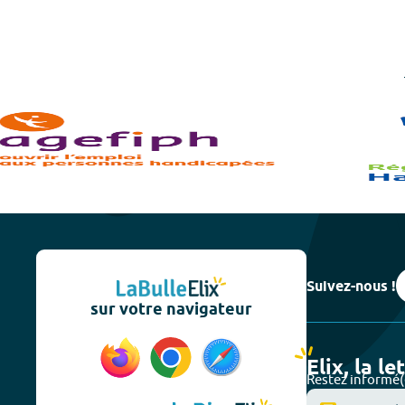
Suivez-nous !
sur votre navigateur
Elix, la le
Restez informé(