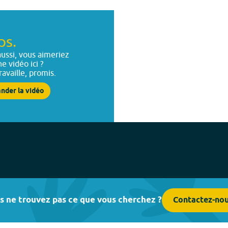
ps.
ussi, vous aimeriez
ne vidéo ici ?
ravaille, promis.
nder la vidéo
s ne trouvez pas ce que vous cherchez ?
Contactez-no