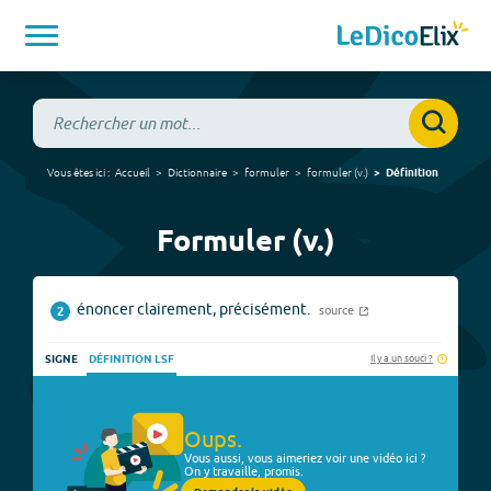
Vous êtes ici :
Accueil
Dictionnaire
formuler
formuler
(
v.
)
Définition
Formuler (v.)
énoncer clairement, précisément.
source
2
Il y a un souci ?
SIGNE
DÉFINITION LSF
Oups.
Vous aussi, vous aimeriez voir une vidéo ici ?
On y travaille, promis.