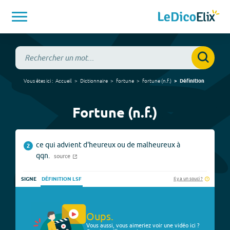
Vous êtes ici :
Accueil
Dictionnaire
fortune
fortune
(
n.f.
)
Définition
Fortune (n.f.)
ce qui advient d'heureux ou de malheureux à
2
qqn.
source
Il y a un souci ?
SIGNE
DÉFINITION LSF
Oups.
Vous aussi, vous aimeriez voir une vidéo ici ?