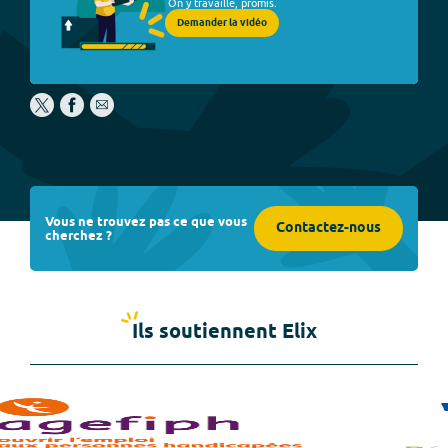
On y travaille, promis.
Demander la vidéo
Vous ne trouvez pas ce que vous
Contactez-nous
cherchez ?
Ils soutiennent Elix