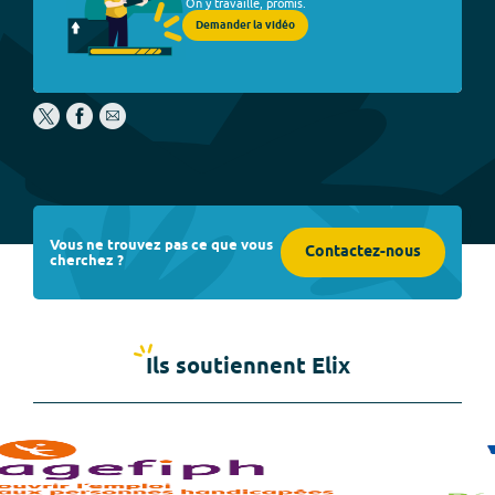
On y travaille, promis.
Demander la vidéo
Vous ne trouvez pas ce que vous
Contactez-nous
cherchez ?
Ils soutiennent Elix