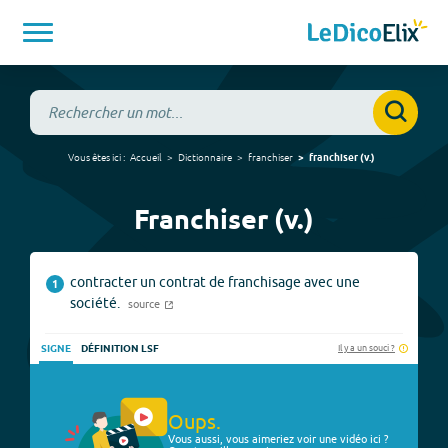
Vous êtes ici :
Accueil
Dictionnaire
franchiser
franchiser
(
v.
)
Franchiser (v.)
contracter un contrat de franchisage avec une
1
société.
source
Il y a un souci ?
SIGNE
DÉFINITION LSF
Oups.
Vous aussi, vous aimeriez voir une vidéo ici ?