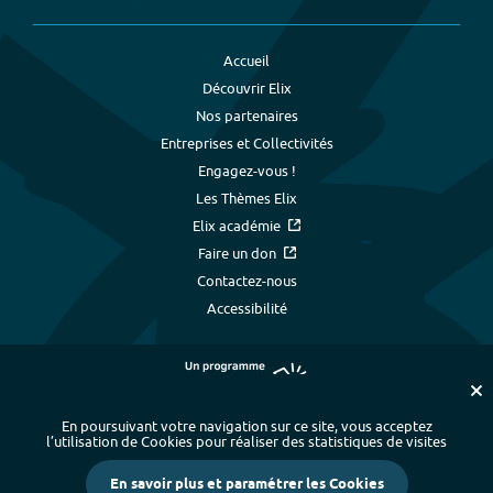
Accueil
Découvrir Elix
Nos partenaires
Entreprises et Collectivités
Engagez-vous !
Les Thèmes Elix
Elix académie
Faire un don
Contactez-nous
Accessibilité
En poursuivant votre navigation sur ce site, vous acceptez
l’utilisation de Cookies pour réaliser des statistiques de visites
Plan du site
-
Index alphabétique
-
En savoir plus et paramétrer les Cookies
Mentions légales et données personnelles
-
Paramétrer les cookies
-