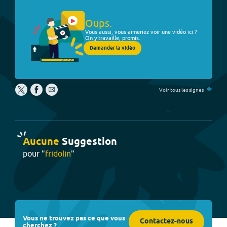
Oups.
Vous aussi, vous aimeriez voir une vidéo ici ?
On y travaille, promis.
Demander la vidéo
+
Voir tous les signes
Aucune
Suggestion
pour "
fridolin
"
Vous ne trouvez pas ce que vous
Contactez-nous
cherchez ?