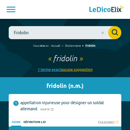
Vous êtes ici :
Accueil
Dictionnaire
fridolin
«
fridolin
»
1
terme
exact
aucune
suggestion
fridolin
(
n.m.
)
appellation injurieuse pour désigner un soldat
1
allemand.
source
Il y a un souci ?
SIGNE
DÉFINITION LSF